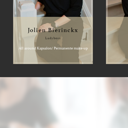
Jolien Bierinckx
Ladyboss
All around Kapsalon/ Permanente make-up