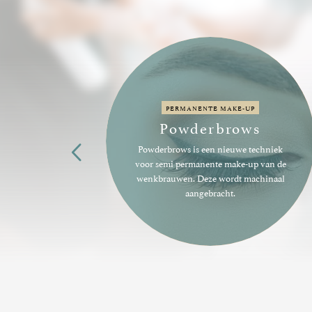
PERMANENTE MAKE-UP
Microblading
Microblading is een
hairstroketechniek voor semi
permanente make-up die manueel
s
wordt aangebracht.
chniek
 van de
hinaal