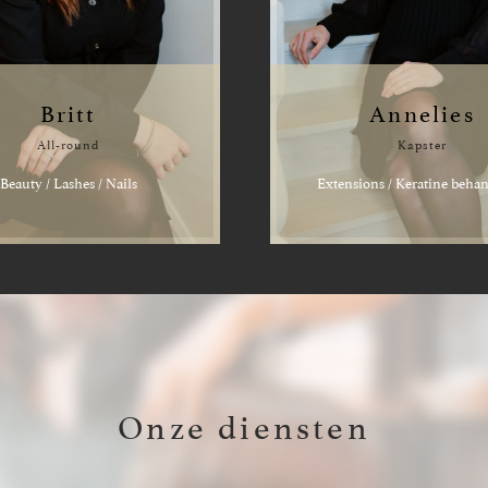
Britt
Annelies
All-round
Kapster
Beauty / Lashes / Nails
Extensions / Keratine beha
Onze diensten