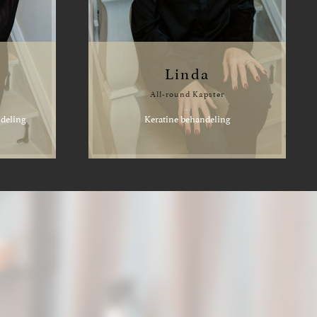
Linda
All-round Kapster
ndeling
Keratine behandeling