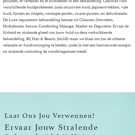
polijsten, te verfijnen en te hydrateren in één behandeling. Geschikt voor
verschillende huidproblemen zoals onzuivere huid, pigmentvlekken, vale
huid, lijntjes en rimpels, verstopte poriën, zwarte punten, en dehydratatie.
De Luxe Aquarenew behandeling bestaat uit Cleanser, Ontvetten,
Hydrabrasie, Serum, Comforting Massage, Masker en Dagcrème. Ervaar de
frisheid en stralende gloed van jouw huid na deze verkwikkende
behandeling. Bij Hair & Beauty JoLhEi staan we klaar om jou de ultieme
relaxatie en huidverzorging te bieden, zodat je met een hernieuwde energie
en stralende uitstraling de wereld tegemoet treedt.
Laat Ons Jou Verwennen!
Ervaar Jouw Stralende