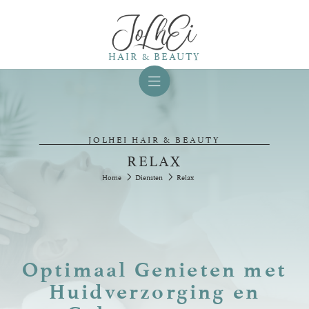
HAIR & BEAUTY
JOLHEI HAIR & BEAUTY
RELAX
Home
Diensten
Relax
Optimaal Genieten met
Huidverzorging en